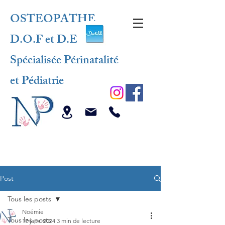
OSTEOPATHE
D.O.F et D.E
Spécialisée Périnatalité
et Pédiatrie
Post
Tous les posts
Noémie
Tous les posts
17 janv. 2024
3 min de lecture