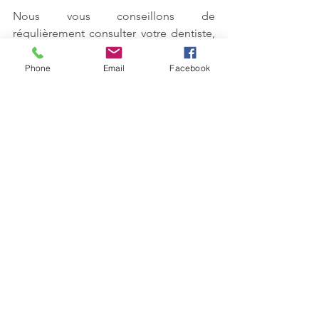
Nous vous conseillons de 
régulièrement consulter votre dentiste, 
ainsi que l'ostéopathe pour supprimer 
les tensions préexistantes lorsque une 
Phone
Email
Facebook
gène commence à s'installer. Car 
l'ostéopathie est avant tout préventif 
avant d'être curatif. 